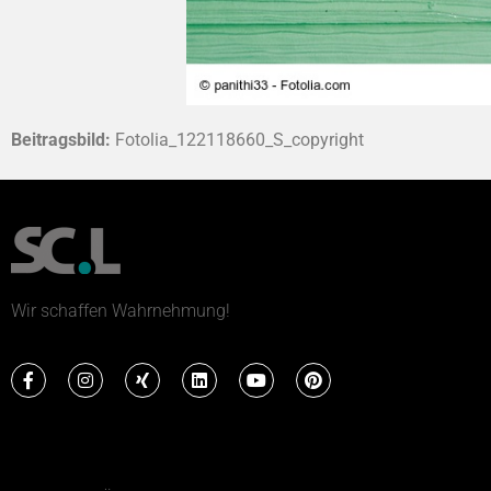
Beitragsbild:
Fotolia_122118660_S_copyright
Wir schaffen Wahrnehmung!