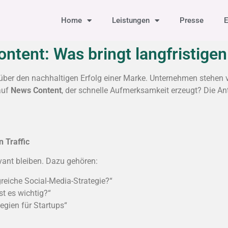
Home
Leistungen
Presse
E
ntent: Was bringt langfristige
über den nachhaltigen Erfolg einer Marke. Unternehmen stehen vo
 auf
News Content
, der schnelle Aufmerksamkeit erzeugt? Die Antw
n Traffic
vant bleiben. Dazu gehören:
lgreiche Social-Media-Strategie?“
t es wichtig?“
egien für Startups“