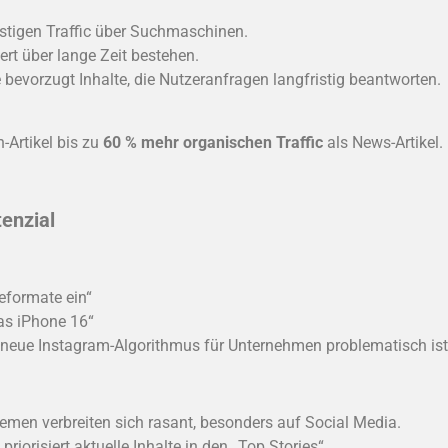
ristigen Traffic über Suchmaschinen.
Wert über lange Zeit bestehen.
bevorzugt Inhalte, die Nutzeranfragen langfristig beantworten.
-Artikel bis zu
60 % mehr organischen Traffic
als News-Artikel.
tenzial
eformate ein“
das iPhone 16“
 neue Instagram-Algorithmus für Unternehmen problematisch ist
en verbreiten sich rasant, besonders auf Social Media.
riorisiert aktuelle Inhalte in den „Top Stories“.