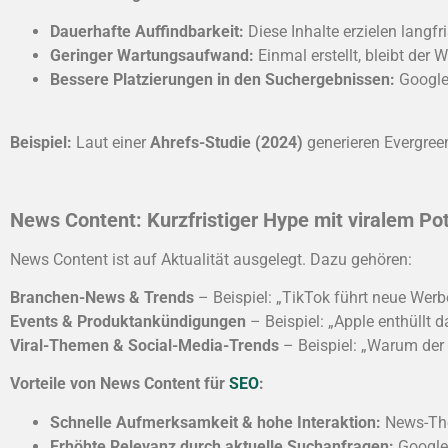
Dauerhafte Auffindbarkeit:
Diese Inhalte erzielen langf
Geringer Wartungsaufwand:
Einmal erstellt, bleibt der 
Bessere Platzierungen in den Suchergebnissen:
Google 
Beispiel:
Laut einer
Ahrefs-Studie (2024)
generieren Evergreen
News Content: Kurzfristiger Hype mit viralem Po
News Content ist auf Aktualität ausgelegt. Dazu gehören:
Branchen-News & Trends
– Beispiel: „TikTok führt neue Werb
Events & Produktankündigungen
– Beispiel: „Apple enthüllt 
Viral-Themen & Social-Media-Trends
– Beispiel: „Warum der
Vorteile von News Content für
SEO
:
Schnelle Aufmerksamkeit & hohe Interaktion:
News-Them
Erhöhte Relevanz durch aktuelle Suchanfragen:
Google p