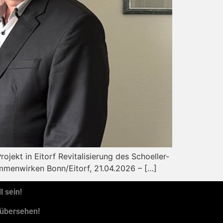
ojekt in Eitorf Revitalisierung des Schoeller-
mmenwirken Bonn/Eitorf, 21.04.2026 – […]
 sein!
 übersehen!