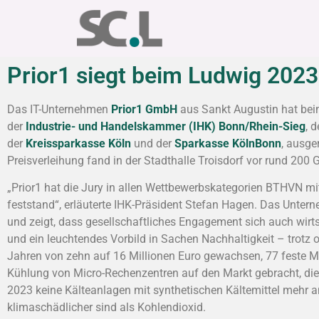
Prior1 siegt beim Ludwig 2023
Das IT-Unternehmen
Prior1 GmbH
aus Sankt Augustin hat bei
der
Industrie- und Handelskammer (IHK) Bonn/Rhein-Sieg
, 
der
Kreissparkasse Köln
und der
Sparkasse KölnBonn
, ausge
Preisverleihung fand in der Stadthalle Troisdorf vor rund 200 G
„Prior1 hat die Jury in allen Wettbewerbskategorien BTHVN m
feststand“, erläuterte IHK-Präsident Stefan Hagen. Das Unter
und zeigt, dass gesellschaftliches Engagement sich auch wirt
und ein leuchtendes Vorbild in Sachen Nachhaltigkeit – trotz 
Jahren von zehn auf 16 Millionen Euro gewachsen, 77 feste Mi
Kühlung von Micro-Rechenzentren auf den Markt gebracht, die au
2023 keine Kälteanlagen mit synthetischen Kältemittel mehr an
klimaschädlicher sind als Kohlendioxid.