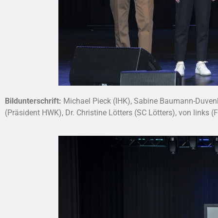
Bildunterschrift:
Michael Pieck (IHK), Sabine Baumann-Duvenbe
(Präsident HWK), Dr. Christine Lötters (SC Lötters), von links 