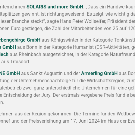
runternehmen
SOLARIS and more GmbH
. „Dass ein Handwerksu
splätzen gewinnt, ist richtungsweisend. Es zeigt, wie wichtig
ieser Branche steckt“, sagte Hans Peter Wollseifer, Präsident d
ionen Euro gestiegen, die Zahl der Mitarbeitenden von 25 auf 120
iebengebirge GmbH
aus Königswinter in der Kategorie Tonkünst
up GmbH
aus Bonn in der Kategorie Humanist (CSR-Aktivitäten, ge
lech
aus Rheinbach ausgezeichnet, in der Kategorie Naturfreund
aus Troisdorf.
NE GmbH
aus Sankt Augustin und der
Armerling GmbH
aus Bon
utung der Unternehmensnachfolge für die Wirtschaftsregion, zu
erbetrieb zwei ganz unterschiedliche Unternehmen für eine gel
 die Entscheidung der Jury. Der erstmals vergebene Preis für di
n.
rnehmen aus der Region gekommen. Die Termine für den Wettbe
nnef und der Preisverleihung am 17. Juni 2024 im Haus der Eva