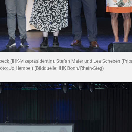
ck (IHK-Vizepräsidentin), Stefan Maier und Lea Scheben (Prior1
(Foto: Jo Hempel) (Bildquelle: IHK Bonn/Rhein-Sieg)