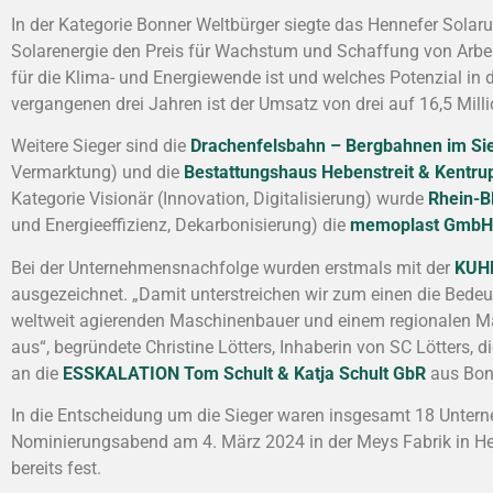
In der Kategorie Bonner Weltbürger siegte das Hennefer Sola
Solarenergie den Preis für Wachstum und Schaffung von Arbeit
für die Klima- und Energiewende ist und welches Potenzial in d
vergangenen drei Jahren ist der Umsatz von drei auf 16,5 Mill
Weitere Sieger sind die
Drachenfelsbahn – Bergbahnen im S
Vermarktung) und die
Bestattungshaus Hebenstreit & Kentr
Kategorie Visionär (Innovation, Digitalisierung) wurde
Rhein-B
und Energieeffizienz, Dekarbonisierung) die
memoplast GmbH
Bei der Unternehmensnachfolge wurden erstmals mit der
KUH
ausgezeichnet. „Damit unterstreichen wir zum einen die Bede
weltweit agierenden Maschinenbauer und einem regionalen Mal
aus“, begründete Christine Lötters, Inhaberin von SC Lötters,
an die
ESSKALATION Tom Schult & Katja Schult GbR
aus Bon
In die Entscheidung um die Sieger waren insgesamt 18 Unte
Nominierungsabend am 4. März 2024 in der Meys Fabrik in He
bereits fest.