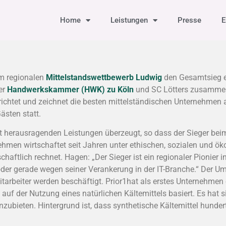
Home
Leistungen
Presse
E
m regionalen
Mittelstandswettbewerb Ludwig
den Gesamtsieg e
der
Handwerkskammer (HWK) zu Köln
und SC Lötters zusammen 
richtet und zeichnet die besten mittelständischen Unternehmen 
ästen statt.
it herausragenden Leistungen überzeugt, so dass der Sieger be
nehmen wirtschaftet seit Jahren unter ethischen, sozialen und
schaftlich rechnet. Hagen: „Der Sieger ist ein regionaler Pioni
oder gerade wegen seiner Verankerung in der IT-Branche.“ Der Um
tarbeiter werden beschäftigt. Prior1hat als erstes Unternehmen 
f der Nutzung eines natürlichen Kältemittels basiert. Es hat si
zubieten. Hintergrund ist, dass synthetische Kältemittel hunder