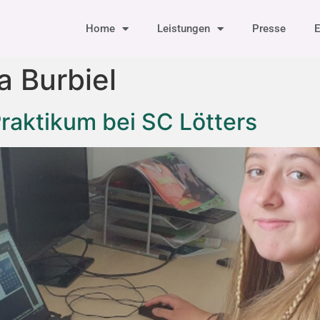
Home
Leistungen
Presse
E
 Burbiel
raktikum bei SC Lötters