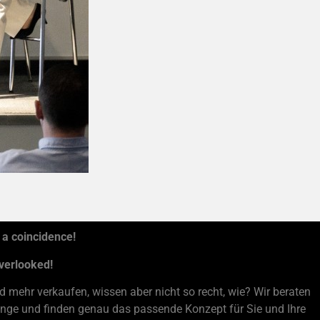
 a coincidence!
overlooked!
 mehr verkaufen, wissen aber nicht so recht, wie? Wir beraten
Stange und finden genau das passende Konzept für Sie und Ihre