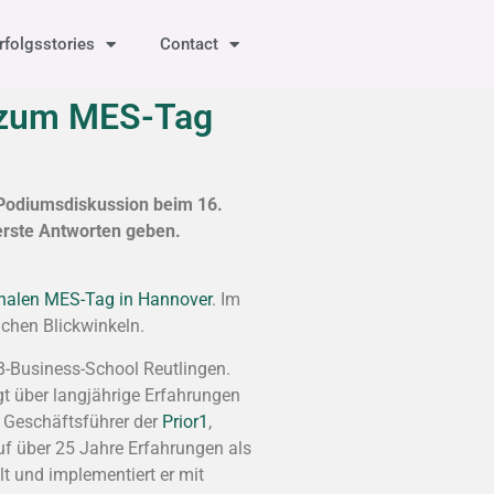
rfolgsstories
Contact
n zum MES-Tag
 Podiumsdiskussion beim 16.
 erste Antworten geben.
onalen MES-Tag in Hannover
. Im
ichen Blickwinkeln.
B-Business-School Reutlingen.
gt über langjährige Erfahrungen
, Geschäftsführer der
Prior1
,
uf über 25 Jahre Erfahrungen als
lt und implementiert er mit