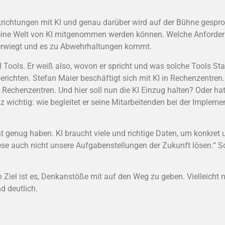
ckrichtungen mit KI und genau darüber wird auf der Bühne gespr
in eine Welt von KI mitgenommen werden können. Welche Anforderu
erwiegt und es zu Abwehrhaltungen kommt.
Tools. Er weiß also, wovon er spricht und was solche Tools Stan
erichten. Stefan Maier beschäftigt sich mit KI in Rechenzentren
 Rechenzentren. Und hier soll nun die KI Einzug halten? Oder ha
wichtig: wie begleitet er seine Mitarbeitenden bei der Impleme
 genug haben. KI braucht viele und richtige Daten, um konkret
se auch nicht unsere Aufgabenstellungen der Zukunft lösen.“ S
n Ziel ist es, Denkanstöße mit auf den Weg zu geben. Vielleicht
d deutlich.