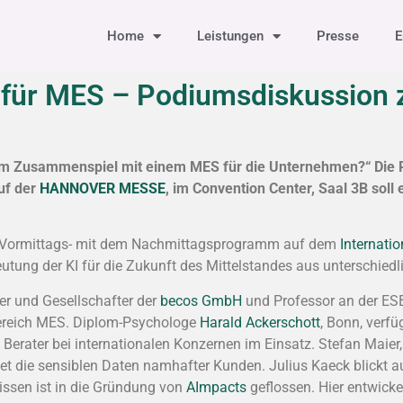
Home
Leistungen
Presse
E
on für MES – Podiumsdiskussio
I im Zusammenspiel mit einem MES für die Unternehmen?“ Die
uf der
HANNOVER MESSE
, im Convention Center, Saal 3B soll
as Vormittags- mit dem Nachmittagsprogramm auf dem
Internati
deutung der KI für die Zukunft des Mittelstandes aus unterschiedl
rer und Gesellschafter der
becos GmbH
und Professor an der ES
 Bereich MES. Diplom-Psychologe
Harald Ackerschott
, Bonn, verfü
s Berater bei internationalen Konzernen im Einsatz. Stefan Maier
t die sensiblen Daten namhafter Kunden. Julius Kaeck blickt a
issen ist in die Gründung von
AImpacts
geflossen. Hier entwicke