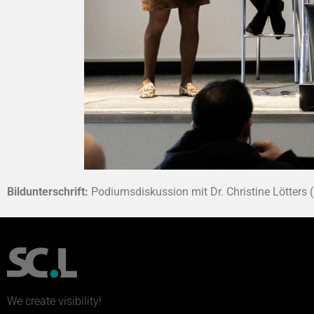
Bildunterschrift:
Podiumsdiskussion mit Dr. Christine Lötters 
We create visibility!